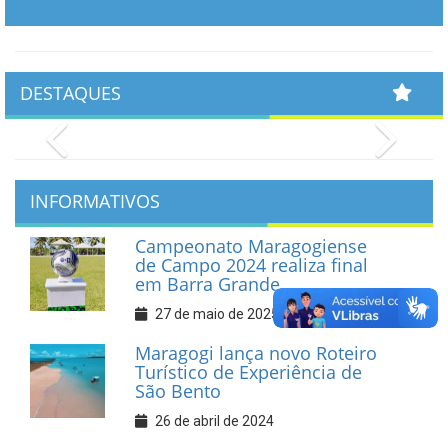
DESTAQUES
Previous
Next
INFORMATIVOS
Campeonato Maragogiense
de Campo 2024 realiza final
em Barra Grande
27 de maio de 2025
Maragogi lança novo Roteiro
Turístico de Experiência de
São Bento
26 de abril de 2024