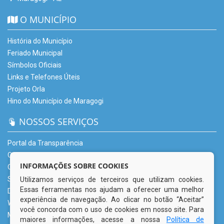
O MUNICÍPIO
História do Município
Feriado Municipal
Símbolos Oficiais
Links e Telefones Úteis
Projeto Orla
Hino do Município de Maragogi
NOSSOS SERVIÇOS
Portal da Transparência
Carta de Serviços – CSU
INFORMAÇÕES SOBRE COOKIES
Ouvidoria Municipal
Serviço de Informação ao Cidadão (e-SIC)
Utilizamos serviços de terceiros que utilizam cookies.
Essas ferramentas nos ajudam a oferecer uma melhor
Diário Oficial
experiência de navegação. Ao clicar no botão “Aceitar”
Webmail
você concorda com o uso de cookies em nosso site. Para
Mapa do Site
maiores informações, acesse a nossa
Política de