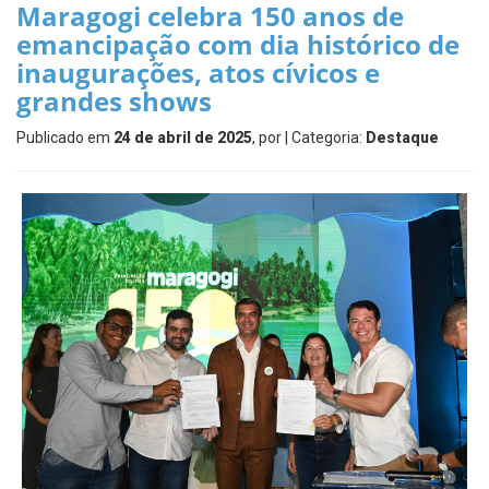
Maragogi celebra 150 anos de
emancipação com dia histórico de
inaugurações, atos cívicos e
grandes shows
Publicado em
24 de abril de 2025
, por
| Categoria:
Destaque