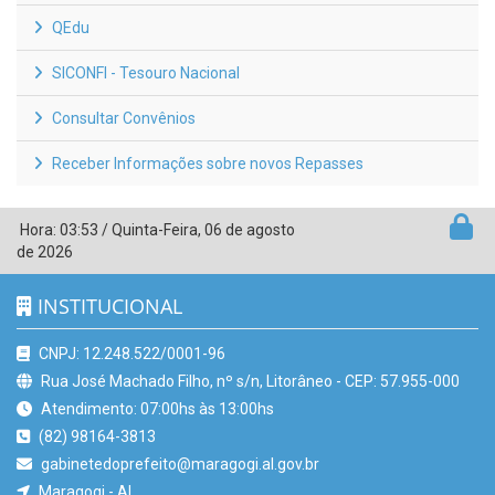
QEdu
SICONFI - Tesouro Nacional
Consultar Convênios
Receber Informações sobre novos Repasses
Hora:
03:53
/
Quinta-Feira
,
06 de agosto
de 2026
INSTITUCIONAL
CNPJ: 12.248.522/0001-96
Rua José Machado Filho, nº s/n, Litorâneo - CEP: 57.955-000
Atendimento: 07:00hs às 13:00hs
(82) 98164-3813
gabinetedoprefeito@maragogi.al.gov.br
Maragogi - AL