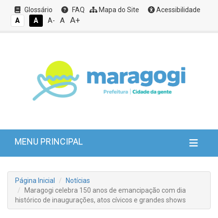
Glossário
FAQ
Mapa do Site
Acessibilidade
A+
A
A
A
A-
MENU PRINCIPAL
Página Inicial
Notícias
Maragogi celebra 150 anos de emancipação com dia
histórico de inaugurações, atos cívicos e grandes shows