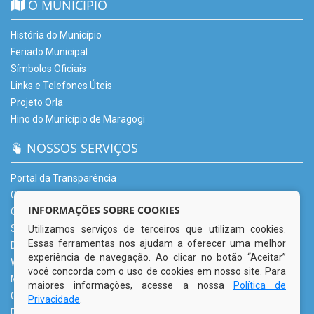
O MUNICÍPIO
História do Município
Feriado Municipal
Símbolos Oficiais
Links e Telefones Úteis
Projeto Orla
Hino do Município de Maragogi
NOSSOS SERVIÇOS
Portal da Transparência
Carta de Serviços – CSU
INFORMAÇÕES SOBRE COOKIES
Ouvidoria Municipal
Serviço de Informação ao Cidadão (e-SIC)
Utilizamos serviços de terceiros que utilizam cookies.
Essas ferramentas nos ajudam a oferecer uma melhor
Diário Oficial
experiência de navegação. Ao clicar no botão “Aceitar”
Webmail
você concorda com o uso de cookies em nosso site. Para
Mapa do Site
maiores informações, acesse a nossa
Política de
Glossário
Privacidade
.
Perguntas Frequentemente Questionadas