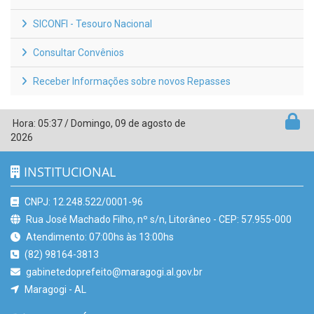
SICONFI - Tesouro Nacional
Consultar Convênios
Receber Informações sobre novos Repasses
Hora:
05:37
/
Domingo
,
09 de agosto de
2026
INSTITUCIONAL
CNPJ: 12.248.522/0001-96
Rua José Machado Filho, nº s/n, Litorâneo - CEP: 57.955-000
Atendimento: 07:00hs às 13:00hs
(82) 98164-3813
gabinetedoprefeito@maragogi.al.gov.br
Maragogi - AL