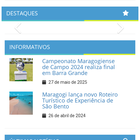
DESTAQUES
Previous
Next
INFORMATIVOS
Campeonato Maragogiense
de Campo 2024 realiza final
em Barra Grande
27 de maio de 2025
Maragogi lança novo Roteiro
Turístico de Experiência de
São Bento
26 de abril de 2024