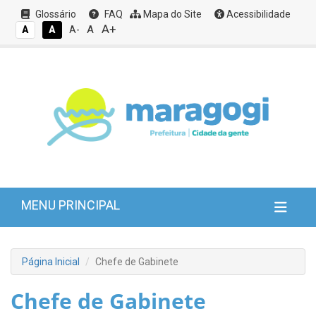
Glossário
FAQ
Mapa do Site
Acessibilidade
A+
A
A
A
A-
MENU PRINCIPAL
Página Inicial
Chefe de Gabinete
Chefe de Gabinete