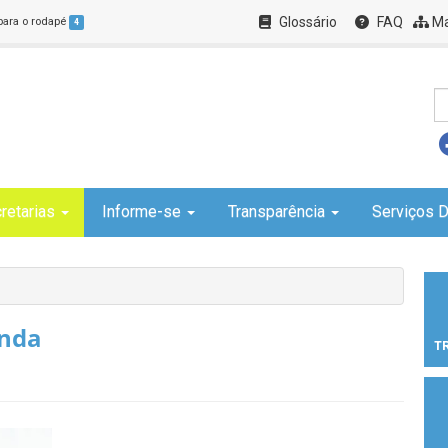
Glossário
FAQ
Ma
 para o rodapé
4
retarias
Informe-se
Transparência
Serviços D
enda
T