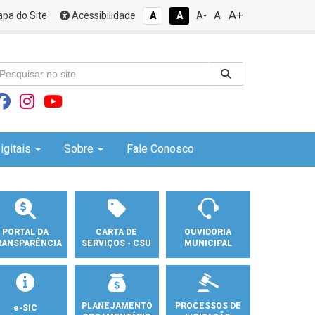
A+
A
pa do Site
Acessibilidade
A
A
A-
igitais
Sobre
Fale Conosco
PORTAL DA
CARTA DE
OUVIDORIA
RANSPARÊNCIA
SERVIÇOS - CSU
MUNICIPAL
PLANEJAMENTO
PROCESSOS DE
e-SIC