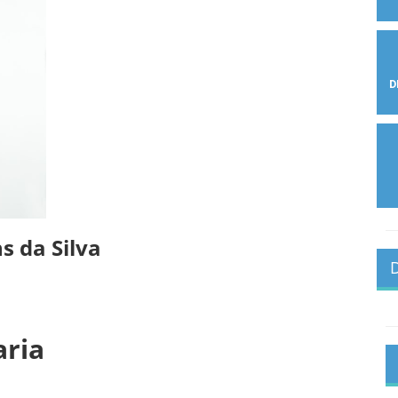
D
 da Silva
aria