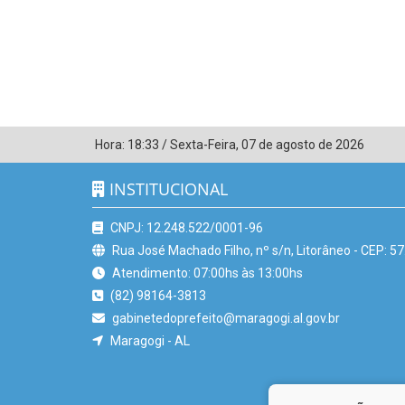
Hora:
18:33
/
Sexta-Feira
,
07 de agosto de 2026
INSTITUCIONAL
CNPJ: 12.248.522/0001-96
Rua José Machado Filho, nº s/n, Litorâneo - CEP: 5
Atendimento: 07:00hs às 13:00hs
(82) 98164-3813
gabinetedoprefeito@maragogi.al.gov.br
Maragogi - AL