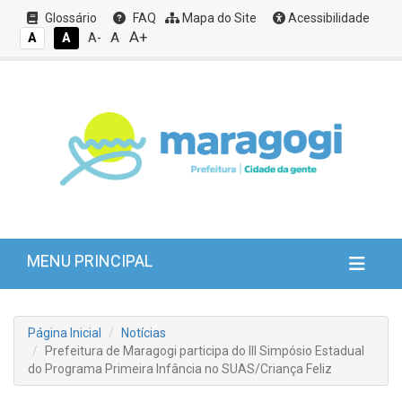
Glossário
FAQ
Mapa do Site
Acessibilidade
A+
A
A
A
A-
MENU PRINCIPAL
Página Inicial
Notícias
Prefeitura de Maragogi participa do III Simpósio Estadual
do Programa Primeira Infância no SUAS/Criança Feliz