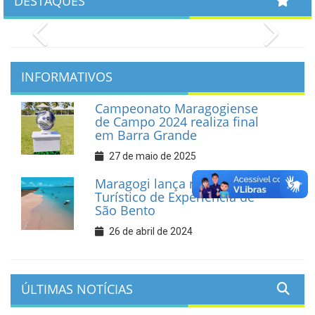
DESTAQUES
Previous
Next
INFORMATIVOS
Campeonato Maragogiense
de Campo 2024 realiza final
em Barra Grande
27 de maio de 2025
Maragogi lança novo Roteiro
Turístico de Experiência de
São Bento
26 de abril de 2024
ÚLTIMAS NOTÍCIAS