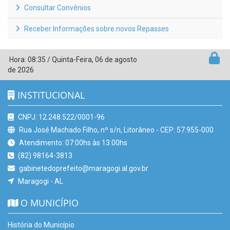
Consultar Convênios
Receber Informações sobre novos Repasses
Hora:
08:35
/
Quinta-Feira
,
06 de agosto
de 2026
INSTITUCIONAL
CNPJ: 12.248.522/0001-96
Rua José Machado Filho, nº s/n, Litorâneo - CEP: 57.955-000
Atendimento: 07:00hs às 13:00hs
(82) 98164-3813
gabinetedoprefeito@maragogi.al.gov.br
Maragogi - AL
O MUNICÍPIO
História do Município