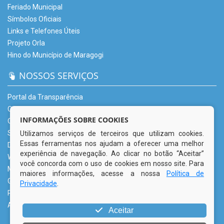
Feriado Municipal
Símbolos Oficiais
Links e Telefones Úteis
Projeto Orla
Hino do Município de Maragogi
NOSSOS SERVIÇOS
Portal da Transparência
Carta de Serviços – CSU
INFORMAÇÕES SOBRE COOKIES
Ouvidoria Municipal
Serviço de Informação ao Cidadão (e-SIC)
Utilizamos serviços de terceiros que utilizam cookies.
Essas ferramentas nos ajudam a oferecer uma melhor
Diário Oficial
experiência de navegação. Ao clicar no botão “Aceitar”
Webmail
você concorda com o uso de cookies em nosso site. Para
Mapa do Site
maiores informações, acesse a nossa
Política de
Glossário
Privacidade
.
Perguntas Frequentemente Questionadas
Acessibilidade
Aceitar