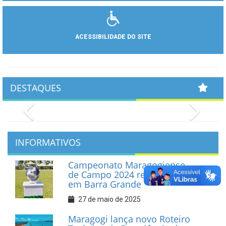
ACESSIBILIDADE DO SITE
DESTAQUES
Previous
Next
INFORMATIVOS
Campeonato Maragogiense
de Campo 2024 realiza final
em Barra Grande
27 de maio de 2025
Maragogi lança novo Roteiro