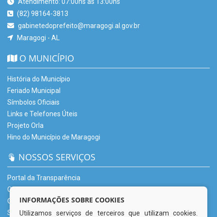
Atendimento: 07:00hs às 13:00hs
(82) 98164-3813
gabinetedoprefeito@maragogi.al.gov.br
Maragogi - AL
O MUNICÍPIO
História do Município
Feriado Municipal
Símbolos Oficiais
Links e Telefones Úteis
Projeto Orla
Hino do Município de Maragogi
NOSSOS SERVIÇOS
Portal da Transparência
Carta de Serviços – CSU
INFORMAÇÕES SOBRE COOKIES
Ouvidoria Municipal
Serviço de Informação ao Cidadão (e-SIC)
Utilizamos serviços de terceiros que utilizam cookies.