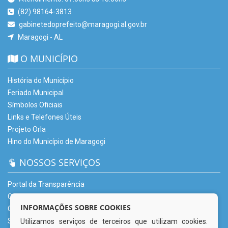
(82) 98164-3813
gabinetedoprefeito@maragogi.al.gov.br
Maragogi - AL
O MUNICÍPIO
História do Município
Feriado Municipal
Símbolos Oficiais
Links e Telefones Úteis
Projeto Orla
Hino do Município de Maragogi
NOSSOS SERVIÇOS
Portal da Transparência
Carta de Serviços – CSU
INFORMAÇÕES SOBRE COOKIES
Ouvidoria Municipal
Serviço de Informação ao Cidadão (e-SIC)
Utilizamos serviços de terceiros que utilizam cookies.