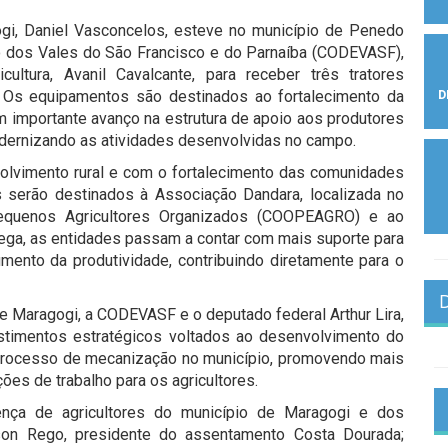
gogi, Daniel Vasconcelos, esteve no município de Penedo
 dos Vales do São Francisco e do Parnaíba (CODEVASF),
ultura, Avanil Cavalcante, para receber três tratores
 Os equipamentos são destinados ao fortalecimento da
D
um importante avanço na estrutura de apoio aos produtores
odernizando as atividades desenvolvidas no campo.
lvimento rural e com o fortalecimento das comunidades
 serão destinados à Associação Dandara, localizada no
Pequenos Agricultores Organizados (COOPEAGRO) e ao
ega, as entidades passam a contar com mais suporte para
umento da produtividade, contribuindo diretamente para o
a de Maragogi, a CODEVASF e o deputado federal Arthur Lira,
estimentos estratégicos voltados ao desenvolvimento do
o processo de mecanização no município, promovendo mais
ções de trabalho para os agricultores.
nça de agricultores do município de Maragogi e dos
lson Rego, presidente do assentamento Costa Dourada;