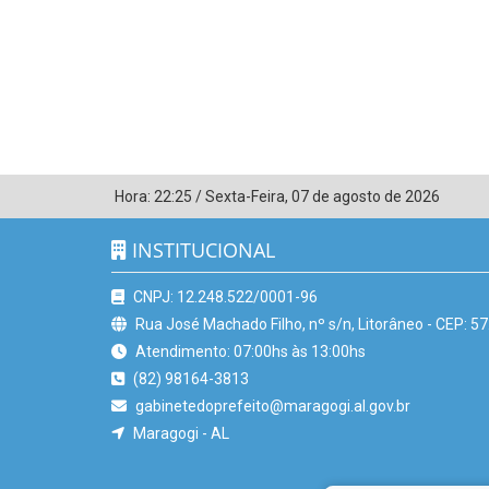
Hora:
22:25
/
Sexta-Feira
,
07 de agosto de 2026
INSTITUCIONAL
CNPJ: 12.248.522/0001-96
Rua José Machado Filho, nº s/n, Litorâneo - CEP: 5
Atendimento: 07:00hs às 13:00hs
(82) 98164-3813
gabinetedoprefeito@maragogi.al.gov.br
Maragogi - AL