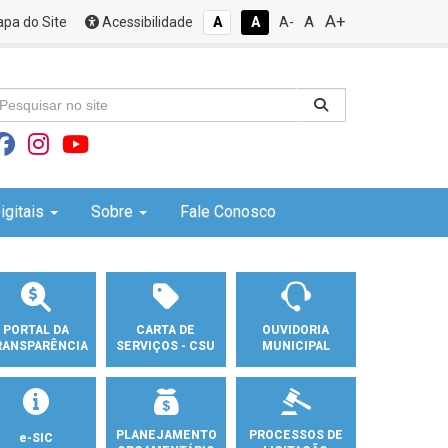
A+
A
pa do Site
Acessibilidade
A
A
A-
igitais
Sobre
Fale Conosco
PORTAL DA
CARTA DE
OUVIDORIA
RANSPARÊNCIA
SERVIÇOS - CSU
MUNICIPAL
PLANEJAMENTO
PROCESSOS DE
e-SIC