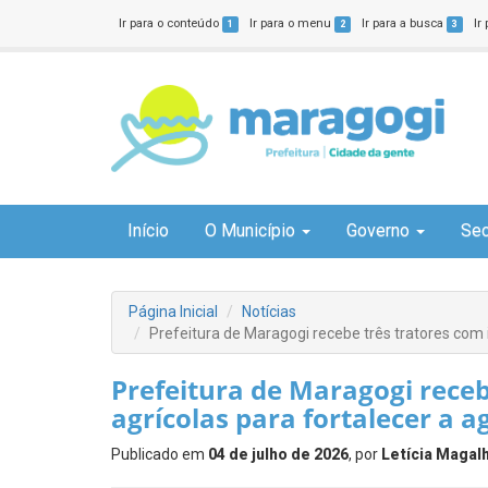
Ir para o conteúdo
Ir para o menu
Ir para a busca
Ir
1
2
3
Início
O Município
Governo
Sec
Página Inicial
Notícias
Prefeitura de Maragogi recebe três tratores com 
Prefeitura de Maragogi rece
agrícolas para fortalecer a a
Publicado em
04 de julho de 2026
, por
Letícia Magal