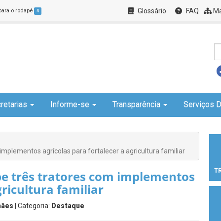
Glossário
FAQ
Ma
 para o rodapé
4
retarias
Informe-se
Transparência
Serviços D
implementos agrícolas para fortalecer a agricultura familiar
T
be três tratores com implementos
gricultura familiar
hães
| Categoria:
Destaque