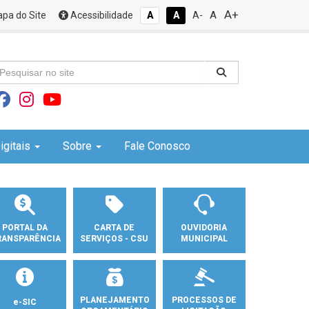
A+
A
pa do Site
Acessibilidade
A
A
A-
igitais
Sobre
Fale Conosco
PORTAL DA
CARTA DE
OUVIDORIA
RANSPARÊNCIA
SERVIÇOS - CSU
MUNICIPAL
PLANEJAMENTO
PROCESSOS DE
e-SIC