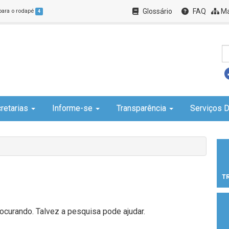
Glossário
FAQ
Ma
 para o rodapé
4
retarias
Informe-se
Transparência
Serviços D
T
curando. Talvez a pesquisa pode ajudar.