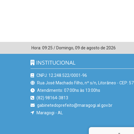
Hora:
09:25
/
Domingo
,
09 de agosto de 2026
INSTITUCIONAL
CNPJ: 12.248.522/0001-96
Rua José Machado Filho, nº s/n, Litorâneo - CEP: 5
Atendimento: 07:00hs às 13:00hs
(82) 98164-3813
gabinetedoprefeito@maragogi.al.gov.br
Maragogi - AL