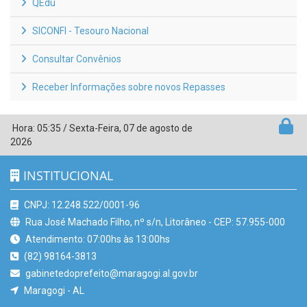
QEdu
SICONFI - Tesouro Nacional
Consultar Convênios
Receber Informações sobre novos Repasses
Hora:
05:35
/
Sexta-Feira
,
07 de agosto de
2026
INSTITUCIONAL
CNPJ: 12.248.522/0001-96
Rua José Machado Filho, nº s/n, Litorâneo - CEP: 57.955-000
Atendimento: 07:00hs às 13:00hs
(82) 98164-3813
gabinetedoprefeito@maragogi.al.gov.br
Maragogi - AL