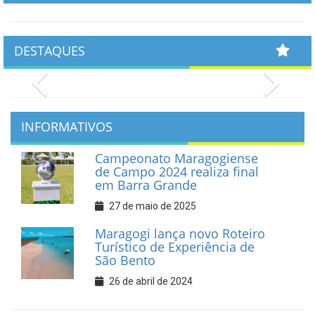
DESTAQUES
Previous
Next
INFORMATIVOS
Campeonato Maragogiense
de Campo 2024 realiza final
em Barra Grande
27 de maio de 2025
Maragogi lança novo Roteiro
Turístico de Experiência de
São Bento
26 de abril de 2024