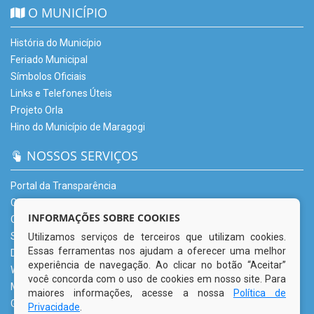
O MUNICÍPIO
História do Município
Feriado Municipal
Símbolos Oficiais
Links e Telefones Úteis
Projeto Orla
Hino do Município de Maragogi
NOSSOS SERVIÇOS
Portal da Transparência
Carta de Serviços – CSU
INFORMAÇÕES SOBRE COOKIES
Ouvidoria Municipal
Serviço de Informação ao Cidadão (e-SIC)
Utilizamos serviços de terceiros que utilizam cookies.
Essas ferramentas nos ajudam a oferecer uma melhor
Diário Oficial
experiência de navegação. Ao clicar no botão “Aceitar”
Webmail
você concorda com o uso de cookies em nosso site. Para
Mapa do Site
maiores informações, acesse a nossa
Política de
Glossário
Privacidade
.