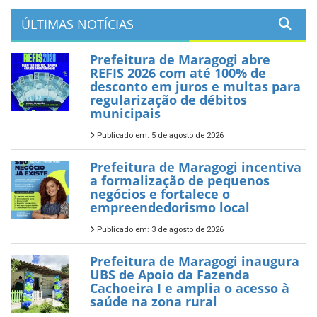
ÚLTIMAS NOTÍCIAS
Prefeitura de Maragogi abre
REFIS 2026 com até 100% de
desconto em juros e multas para
regularização de débitos
municipais
Publicado em: 5 de agosto de 2026
Prefeitura de Maragogi incentiva
a formalização de pequenos
negócios e fortalece o
empreendedorismo local
Publicado em: 3 de agosto de 2026
Prefeitura de Maragogi inaugura
UBS de Apoio da Fazenda
Cachoeira I e amplia o acesso à
saúde na zona rural