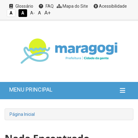
Glossário
FAQ
Mapa do Site
Acessibilidade
A+
A
A
A
A-
MENU PRINCIPAL
Página Inicial