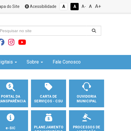
A+
A
pa do Site
Acessibilidade
A
A
A-
igitais
Sobre
Fale Conosco
PORTAL DA
CARTA DE
OUVIDORIA
RANSPARÊNCIA
SERVIÇOS - CSU
MUNICIPAL
PLANEJAMENTO
PROCESSOS DE
e-SIC