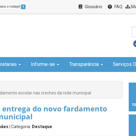
Glossário
FAQ
Ma
 para o rodapé
4
retarias
Informe-se
Transparência
Serviços D
ardamento escolar nas creches da rede municipal
T
ia entrega do novo fardamento
municipal
hães
| Categoria:
Destaque