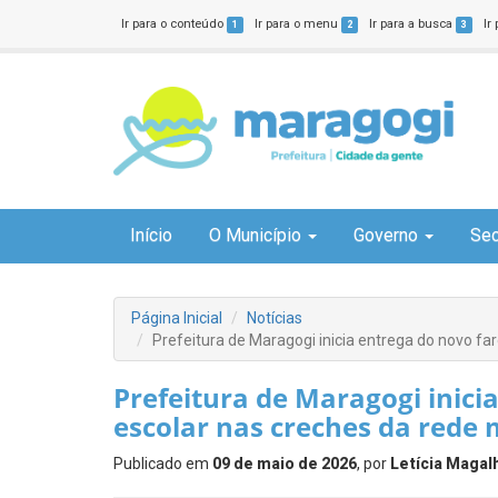
Ir para o conteúdo
Ir para o menu
Ir para a busca
Ir
1
2
3
Início
O Município
Governo
Sec
Página Inicial
Notícias
Prefeitura de Maragogi inicia entrega do novo f
Prefeitura de Maragogi inic
escolar nas creches da rede 
Publicado em
09 de maio de 2026
, por
Letícia Magal