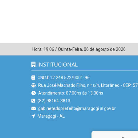
Hora:
19:06
/
Quinta-Feira
,
06 de agosto de 2026
INSTITUCIONAL
CNPJ: 12.248.522/0001-96
Rua José Machado Filho, nº s/n, Litorâneo - CEP: 5
Atendimento: 07:00hs às 13:00hs
(82) 98164-3813
gabinetedoprefeito@maragogi.al.gov.br
Maragogi - AL