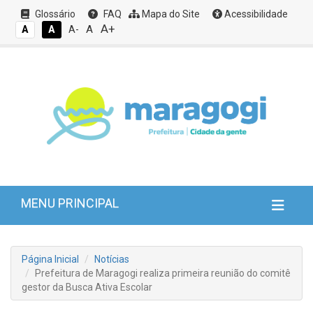
Glossário
FAQ
Mapa do Site
Acessibilidade
A+
A
A
A
A-
MENU PRINCIPAL
Página Inicial
Notícias
Prefeitura de Maragogi realiza primeira reunião do comitê
gestor da Busca Ativa Escolar