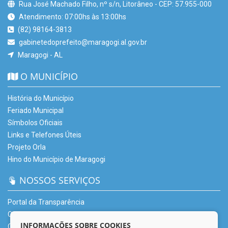
Rua José Machado Filho, nº s/n, Litorâneo - CEP: 57.955-000
Atendimento: 07:00hs às 13:00hs
(82) 98164-3813
gabinetedoprefeito@maragogi.al.gov.br
Maragogi - AL
O MUNICÍPIO
História do Município
Feriado Municipal
Símbolos Oficiais
Links e Telefones Úteis
Projeto Orla
Hino do Município de Maragogi
NOSSOS SERVIÇOS
Portal da Transparência
Carta de Serviços – CSU
INFORMAÇÕES SOBRE COOKIES
Ouvidoria Municipal